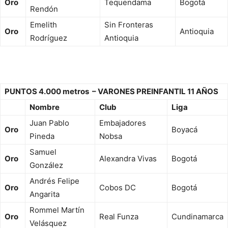
Oro
Tequendama
Bogotá
Rendón
Emelith
Sin Fronteras
Oro
Antioquia
Rodríguez
Antioquia
PUNTOS 4.000 metros – VARONES PREINFANTIL 11 AÑOS
Nombre
Club
Liga
Juan Pablo
Embajadores
Oro
Boyacá
Pineda
Nobsa
Samuel
Oro
Alexandra Vivas
Bogotá
González
Andrés Felipe
Oro
Cobos DC
Bogotá
Angarita
Rommel Martín
Oro
Real Funza
Cundinamarca
Velásquez