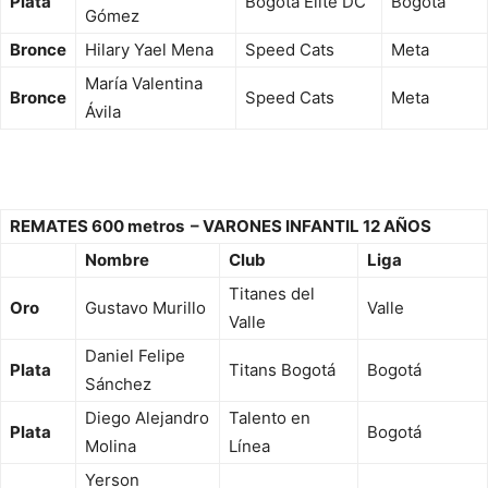
Plata
Bogotá Élite DC
Bogotá
Gómez
Bronce
Hilary Yael Mena
Speed Cats
Meta
María Valentina
Bronce
Speed Cats
Meta
Ávila
REMATES 600 metros – VARONES INFANTIL 12 AÑOS
Nombre
Club
Liga
Titanes del
Oro
Gustavo Murillo
Valle
Valle
Daniel Felipe
Plata
Titans Bogotá
Bogotá
Sánchez
Diego Alejandro
Talento en
Plata
Bogotá
Molina
Línea
Yerson