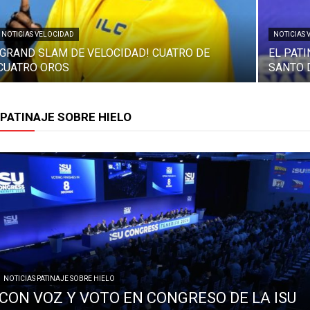
NOTICIAS VELOCIDAD
NOTICIAS 
¡GRAND SLAM DE VELOCIDAD! CUATRO DE
EL PAT
CUATRO OROS
SANTO 
PATINAJE SOBRE HIELO
NOTICIAS PATINAJE SOBRE HIELO
CON VOZ Y VOTO EN CONGRESO DE LA ISU