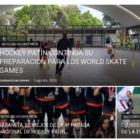
NOTICIAS HOCKEY PATÍN
HOCKEY PATÍN CONTINÚA SU
PREPARACIÓN PARA LOS WORLD SKATE
GAMES
comunicaciones
-
5 agosto, 2026
NOTICIAS HOCKEY PATÍN
NOTICIAS 
SABANETA, EL MEJOR DE LA 4ª PARADA
CLUBES
NACIONAL DE HOCKEY PATÍN
DE LA 