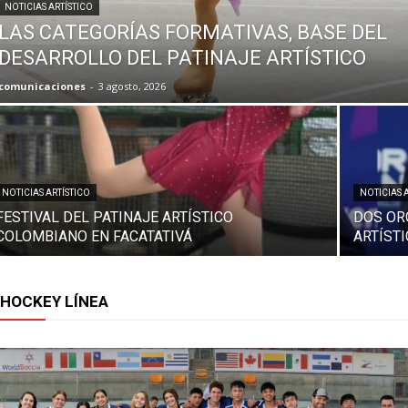
NOTICIAS ARTÍSTICO
LAS CATEGORÍAS FORMATIVAS, BASE DEL
DESARROLLO DEL PATINAJE ARTÍSTICO
comunicaciones
-
3 agosto, 2026
NOTICIAS ARTÍSTICO
NOTICIAS 
FESTIVAL DEL PATINAJE ARTÍSTICO
DOS OR
COLOMBIANO EN FACATATIVÁ
ARTÍST
HOCKEY LÍNEA