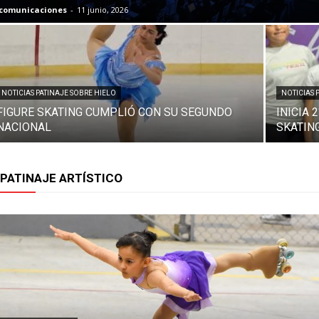
comunicaciones
-
11 junio, 2026
NOTICIAS PATINAJE SOBRE HIELO
NOTICIAS 
FIGURE SKATING CUMPLIÓ CON SU SEGUNDO
INICIA
NACIONAL
SKATIN
PATINAJE ARTÍSTICO