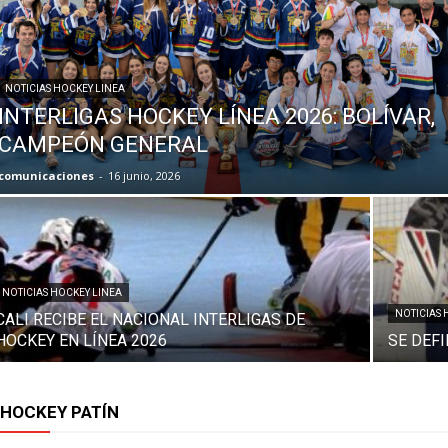
NOTICIAS HOCKEY LINEA
INTERLIGAS HOCKEY LÍNEA 2026: BOLÍVAR,
CAMPEÓN GENERAL
comunicaciones
-
16 junio, 2026
NOTICIAS HOCKEY LINEA
NOTICIAS 
CALI RECIBE EL NACIONAL INTERLIGAS DE
HOCKEY EN LÍNEA 2026
SE DEF
HOCKEY PATÍN