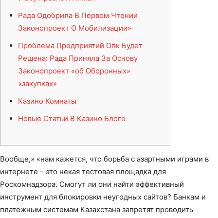
Рада Одобрила В Первом Чтении
Законопроект О Мобилизации»
Проблема Предприятий Опк Будет
Решена: Рада Приняла За Основу
Законопроект «об Оборонных»
«закупках»
Казино Комнаты
Новые Статьи В Казино Блоге
Вообще,» «нам кажется, что борьба с азартными играми в
интернете – это некая тестовая площадка для
Роскомнадзора. Смогут ли они найти эффективный
инструмент для блокировки неугодных сайтов? Банкам и
платежным системам Казахстана запретят проводить