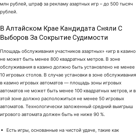
млн рублей, штраф за рекламу азартных игр – до 500 тысяч
рублей.
В Алтайском Крае Кандидата Сняли С
Выборов За Сокрытие Судимости
Площадь обслуживания участников азартных» «игр в казино
не может быть менее 800 квадратных метров. В зоне
обслуживания в казино должно быть установлено не менее
10 игровых столов. В случае установки в зоне обслуживания
в казино игровых автоматов — площадь зоны игровых
автоматов не может быть менее 100 квадратных метров, и в
этой зоне должно расположиться не менее 50 игровых
автоматов. Технологически заложенный средний выигрыш
игрового автомата должен быть не ниже 90 %.
Есть игры, основанные на чистой удаче, такие как