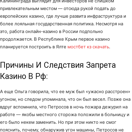
Калининграда выглядит для инвесторов не слишком
привлекательным местом — отсюда рукой подать до
европейских казино, где лучше развита инфраструктура и
более лояльная государственная политика. Несмотря на
это, работа онлайн-казино в России подпольно
продолжается. В Республике Крым первое казино
планируется построить в Ялте
мостбет кз скачать
.
Причины И Следствия Запрета
Казино В Рф:
А еще Ольга говорила, что ее муж был «ужасно расстроен»
угоном, но следом упоминала, что он был весел. Позже она
вдруг вспомнила, что Петросов в ночь пожара дежурил на
работе — якобы местного сторожа положили в больницу и
его было некем заменить. Но при этом никто не смог
пояснить, почему, обнаружив угон машины, Петросов не