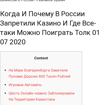
Когда И Почему В России
Запретили Казино И Где Все-
таки Можно Поиграть Толк 01
07 2020
Content
На Мэре Екатеринбурга Заметили
Пуховик Дороже 600 Тысяч Рублей
Игровые Автоматы
Шесть Онлайн-казино Заблокировали
На Территории Казахстана