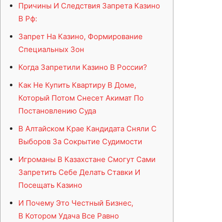
Причины И Следствия Запрета Казино
В Рф:
Запрет На Казино, Формирование
Специальных Зон
Когда Запретили Казино В России?
Как Не Купить Квартиру В Доме,
Который Потом Снесет Акимат По
Постановлению Суда
В Алтайском Крае Кандидата Сняли С
Выборов За Сокрытие Судимости
Игроманы В Казахстане Смогут Сами
Запретить Себе Делать Ставки И
Посещать Казино
И Почему Это Честный Бизнес,
В Котором Удача Все Равно