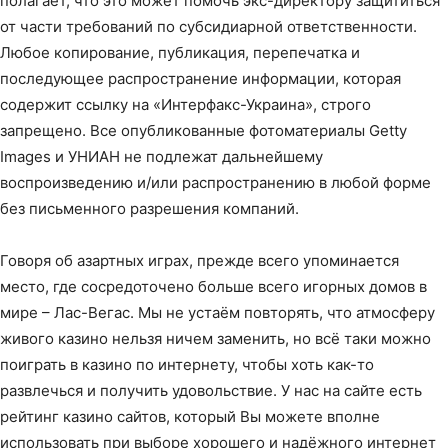
полагает, что это может помочь экс-директору защититься
от части требований по субсидиарной ответственности.
Любое копирование, публикация, перепечатка и
последующее распространение информации, которая
содержит ссылку на «Интерфакс-Украина», строго
запрещено. Все опубликованные фотоматериалы Getty
Images и УНИАН не подлежат дальнейшему
воспроизведению и/или распространению в любой форме
без письменного разрешения компаний.
Говоря об азартных играх, прежде всего упоминается
место, где сосредоточено больше всего игорных домов в
мире – Лас-Вегас. Мы не устаём повторять, что атмосферу
живого казино нельзя ничем заменить, но всё таки можно
поиграть в казино по интернету, чтобы хоть как-то
развлечься и получить удовольствие. У нас на сайте есть
рейтинг казино сайтов, который Вы можете вполне
использовать при выборе хорошего и надёжного интернет