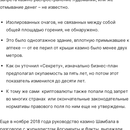
отмывание денег – не известно.
Изолированных очагов, не связанных между собой
общей площадью горения, не обнаружено.
Это было одноэтажное здание, вплотную примыкавшее к
аптеке — от ее перил от крыши казино было менее двух
метров.
Как он уточнил «Секрету», изначально бизнес-план
предполагал окупаемость за пять лет, но потом этот
показатель изменился до десяти лет.
К тому же сами криптовалюты также попали под запрет
во многих странах или окончательные законодательные
нормативы правового поля по ним еще не утверждены.
Еще в ноябре 2018 года руководство казино Шамбала в
разговоре с журналистом Аргументы и Факты, выражали