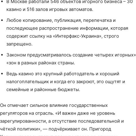
В Москве работали 546 объектов игорного бизнеса – 30
казино и 516 залов игровых автоматов.
Любое копирование, публикация, перепечатка и
последующее распространение информации, которая
содержит ссылку на «Интерфакс-Украина», строго
запрещено.
Законом предусматривалось создание четырех игорных»
«зон в разных районах страны.
Ведь казино это крупный работодатель и хороший
налогоплательщик и когда его закроют, это ощутят и
семейные и районные бюджеты.
Он отмечает сильное влияние государственных
регуляторов на отрасль. «И важен даже не уровень
зарегулированности, а отсутствие последовательной и
чёткой политики», — подчёркивает он. Пригород