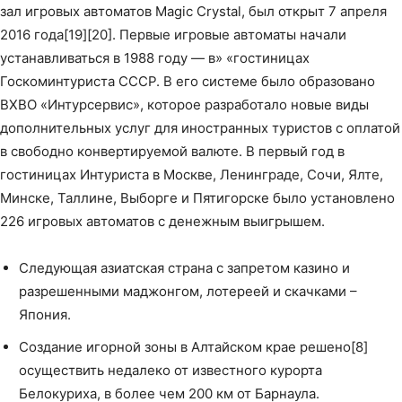
зал игровых автоматов Magic Crystal, был открыт 7 апреля
2016 года[19][20]. Первые игровые автоматы начали
устанавливаться в 1988 году — в» «гостиницах
Госкоминтуриста СССР. В его системе было образовано
ВХВО «Интурсервис», которое разработало новые виды
дополнительных услуг для иностранных туристов с оплатой
в свободно конвертируемой валюте. В первый год в
гостиницах Интуриста в Москве, Ленинграде, Сочи, Ялте,
Минске, Таллине, Выборге и Пятигорске было установлено
226 игровых автоматов с денежным выигрышем.
Следующая азиатская страна с запретом казино и
разрешенными маджонгом, лотереей и скачками –
Япония.
Создание игорной зоны в Алтайском крае решено[8]
осуществить недалеко от известного курорта
Белокуриха, в более чем 200 км от Барнаула.