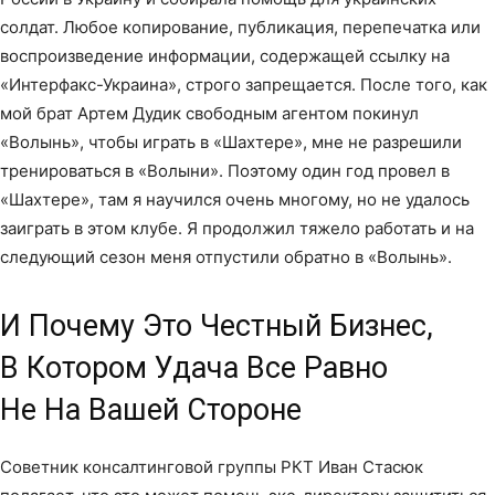
солдат. Любое копирование, публикация, перепечатка или
воспроизведение информации, содержащей ссылку на
«Интерфакс-Украина», строго запрещается. После того, как
мой брат Артем Дудик свободным агентом покинул
«Волынь», чтобы играть в «Шахтере», мне не разрешили
тренироваться в «Волыни». Поэтому один год провел в
«Шахтере», там я научился очень многому, но не удалось
заиграть в этом клубе. Я продолжил тяжело работать и на
следующий сезон меня отпустили обратно в «Волынь».
И Почему Это Честный Бизнес,
В Котором Удача Все Равно
Не На Вашей Стороне
Советник консалтинговой группы РКТ Иван Стасюк