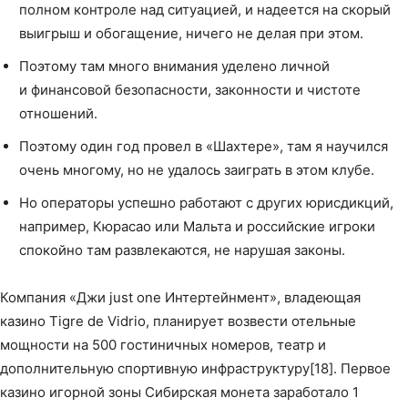
полном контроле над ситуацией, и надеется на скорый
выигрыш и обогащение, ничего не делая при этом.
Поэтому там много внимания уделено личной
и финансовой безопасности, законности и чистоте
отношений.
Поэтому один год провел в «Шахтере», там я научился
очень многому, но не удалось заиграть в этом клубе.
Но операторы успешно работают с других юрисдикций,
например, Кюрасао или Мальта и российские игроки
спокойно там развлекаются, не нарушая законы.
Компания «Джи just one Интертейнмент», владеющая
казино Tigre de Vidrio, планирует возвести отельные
мощности на 500 гостиничных номеров, театр и
дополнительную спортивную инфраструктуру[18]. Первое
казино игорной зоны Сибирская монета заработало 1