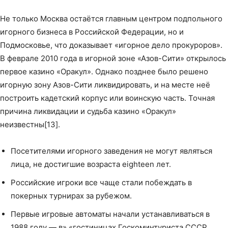
Не только Москва остаётся главным центром подпольного
игорного бизнеса в Российской Федерации, но и
Подмосковье, что доказывает «игорное дело прокуроров».
В феврале 2010 года в игорной зоне «Азов-Сити» открылось
первое казино «Оракул». Однако позднее было решено
игорную зону Азов-Сити ликвидировать, и на месте неё
построить кадетский корпус или воинскую часть. Точная
причина ликвидации и судьба казино «Оракул»
неизвестны[13].
Посетителями игорного заведения не могут являться
лица, не достигшие возраста eighteen лет.
Российские игроки все чаще стали побеждать в
покерных турнирах за рубежом.
Первые игровые автоматы начали устанавливаться в
1988 году — в» «гостиницах Госкоминтуриста СССР.