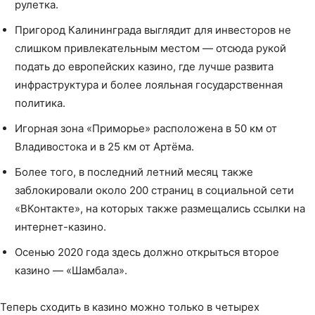
рулетка.
Пригород Калининграда выглядит для инвесторов не
слишком привлекательным местом — отсюда рукой
подать до европейских казино, где лучше развита
инфраструктура и более лояльная государственная
политика.
Игорная зона «Приморье» расположена в 50 км от
Владивостока и в 25 км от Артёма.
Более того, в последний летний месяц также
заблокировали около 200 страниц в социальной сети
«ВКонтакте», на которых также размещались ссылки на
интернет-казино.
Осенью 2020 года здесь должно открыться второе
казино — «Шамбала».
Теперь сходить в казино можно только в четырех