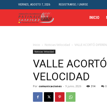
VIERNES, AGOSTO 7, 2026
REGISTRARSE / UNIRSE
INICIO
Inicio
Noticias Velocidad
VALLE ACORTÓ DIFERENC
Noticias Velocidad
VALLE ACORTÓ 
VELOCIDAD
Por
comunicaciones
-
9 junio, 2026
314
0