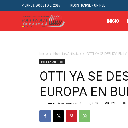
VIERNES, AGOSTO 7, 2026
REGISTRARSE / UNIRSE
INICIO
Inicio
Noticias Artístico
OTTI YA SE DESLIZA EN L
Noticias Artístico
OTTI YA SE DE
EUROPA EN BU
Por
comunicaciones
-
10 junio, 2026
228