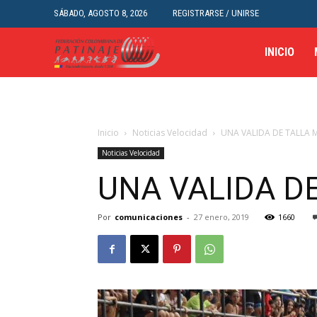
SÁBADO, AGOSTO 8, 2026
REGISTRARSE / UNIRSE
INICIO
Inicio
Noticias Velocidad
UNA VALIDA DE TALLA 
Noticias Velocidad
UNA VALIDA D
Por
comunicaciones
-
27 enero, 2019
1660