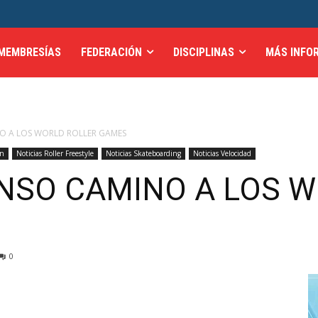
MEMBRESÍAS
FEDERACIÓN
DISCIPLINAS
MÁS INFO
O A LOS WORLD ROLLER GAMES
ín
Noticias Roller Freestyle
Noticias Skateboarding
Noticias Velocidad
NSO CAMINO A LOS 
0