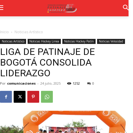
Inicio
Noticias Artístico
Noticias Artístico
Noticias Hockey Linea
Noticias Hockey Patín
Noticias Velocidad
LIGA DE PATINAJE DE
BOGOTÁ CONSOLIDA
LIDERAZGO
Por
comunicaciones
-
24 julio, 2025
1252
0