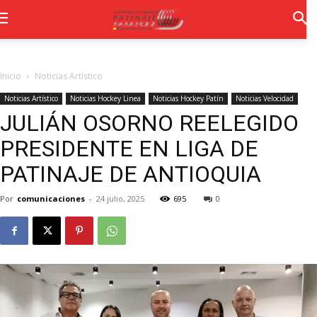
Inicio
Noticias Artístico
Noticias Artístico
Noticias Hockey Linea
Noticias Hockey Patín
Noticias Velocidad
JULIÁN OSORNO REELEGIDO
PRESIDENTE EN LIGA DE
PATINAJE DE ANTIOQUIA
Por
comunicaciones
-
24 julio, 2025
695
0