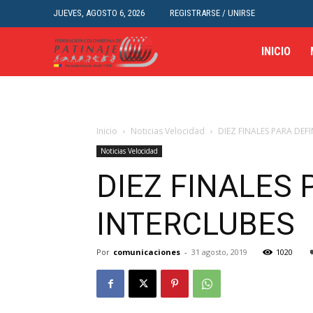
JUEVES, AGOSTO 6, 2026
REGISTRARSE / UNIRSE
INICIO
Inicio
Noticias Velocidad
DIEZ FINALES PARA DEF
Noticias Velocidad
DIEZ FINALES 
INTERCLUBES
Por
comunicaciones
-
31 agosto, 2019
1020