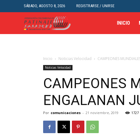
SÁBADO, AGOSTO 8, 2026
REGISTRARSE / UNIRSE
INICIO
Inicio
Noticias Velocidad
CAMPEONES MUNDIALES
Noticias Velocidad
CAMPEONES M
ENGALANAN J
Por
comunicaciones
-
21 noviembre, 2019
1727