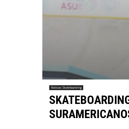
Noticias Skateboarding
SKATEBOARDING
SURAMERICANOS