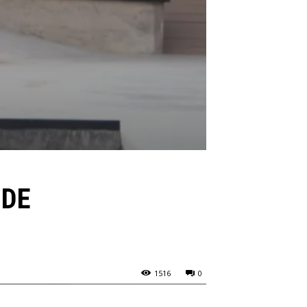
 DE
1516
0