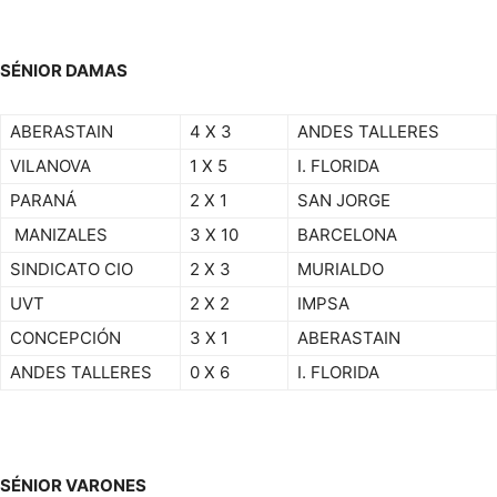
SÉNIOR DAMAS
ABERASTAIN
4 X 3
ANDES TALLERES
VILANOVA
1 X 5
I. FLORIDA
PARANÁ
2 X 1
SAN JORGE
MANIZALES
3 X 10
BARCELONA
SINDICATO CIO
2 X 3
MURIALDO
UVT
2 X 2
IMPSA
CONCEPCIÓN
3 X 1
ABERASTAIN
ANDES TALLERES
0 X 6
I. FLORIDA
SÉNIOR VARONES