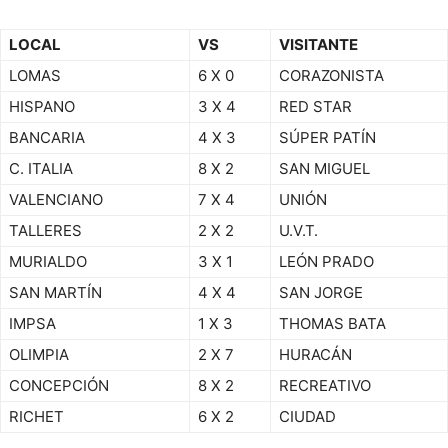
LOCAL
VS
VISITANTE
LOMAS
6 X 0
CORAZONISTA
HISPANO
3 X 4
RED STAR
BANCARIA
4 X 3
SÚPER PATÍN
C. ITALIA
8 X 2
SAN MIGUEL
VALENCIANO
7 X 4
UNIÓN
TALLERES
2 X 2
U.V.T.
MURIALDO
3 X 1
LEÓN PRADO
SAN MARTÍN
4 X 4
SAN JORGE
IMPSA
1 X 3
THOMAS BATA
OLIMPIA
2 X 7
HURACÁN
CONCEPCIÓN
8 X 2
RECREATIVO
RICHET
6 X 2
CIUDAD