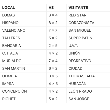
LOCAL
VS
VISITANTE
LOMAS
8 x 4
RED STAR
HISPANO
8 x 2
CORAZONISTA
VALENCIANO
7 x 7
SAN MIGUEL
TALLERES
5 x 2
SÚPER PATÍN
BANCARIA
2 x 5
U.V.T.
C. ITALIA
4 x 2
UNIÓN
MURIALDO
7 x 4
RECREATIVO
SAN MARTÍN
6 x 2
CIUDAD
OLIMPIA
3 x 5
THOMAS BATA
IMPSA
4 x 3
HURACÁN
CONCEPCIÓN
4 x 2
LEÓN PRADO
RICHET
5 x 2
SAN JORGE