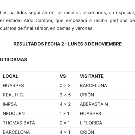
Los partidos seguirán en los mismos escenarios, en especial,
el estadio Aldo Cantoni, que empezará a recibir partidos de
cuartos de final sénior, en damas y varones.
RESULTADOS FECHA 2 – LUNES 3 DE NOVIEMBRE
U 19 DAMAS
LOCAL
VS
VISITANTE
HUARPES
0 x 2
BARCELONA
REAL H.C.
3 x 5
ORIÓN
IMPSA
4 x 2
ABERASTAIN
NEUQUEN
1 x 1
HUARPES
THOMAS BATA
0 x 1
I. FLORIDA
BARCELONA
4 x 1
ORIÓN