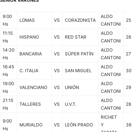
SÉNIOR VARONES
9:00
ALDO
LOMAS
VS
CORAZONISTA
25
Hs
CANTONI
11:15
ALDO
HISPANO
VS
RED STAR
26
Hs
CANTONI
14:30
ALDO
BANCARIA
VS
SÚPER PATÍN
27
Hs
CANTONI
16:45
ALDO
C. ITALIA
VS
SAN MIGUEL
30
Hs
CANTONI
19:00
ALDO
VALENCIANO
VS
UNIÓN
29
Hs
CANTONI
21:15
ALDO
TALLERES
VS
U.V.T.
28
Hs
CANTONI
RICHET
9:00
MURIALDO
VS
LEÓN PRADO
Y
36
Hs