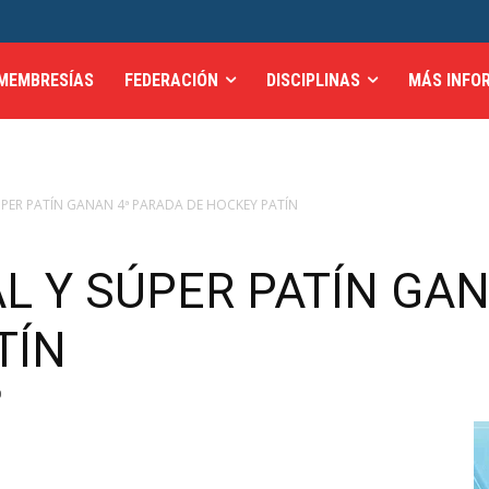
MEMBRESÍAS
FEDERACIÓN
DISCIPLINAS
MÁS INFO
PER PATÍN GANAN 4ª PARADA DE HOCKEY PATÍN
L Y SÚPER PATÍN GA
TÍN
0