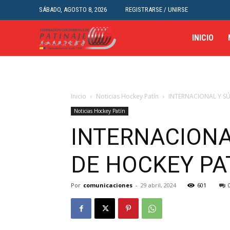
SÁBADO, AGOSTO 8, 2026
REGISTRARSE / UNIRSE
INICIO
Inicio
Noticias Hockey Patín
INTERNACIONAL Y SÚ
Noticias Hockey Patín
INTERNACIONA
DE HOCKEY PA
Por
comunicaciones
-
29 abril, 2024
601