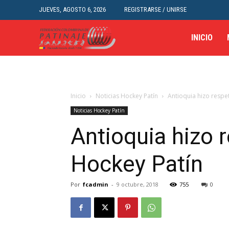
JUEVES, AGOSTO 6, 2026
REGISTRARSE / UNIRSE
INICIO
Inicio
Noticias Hockey Patín
Antioquia hizo respet
Noticias Hockey Patín
Antioquia hizo r
Hockey Patín
Por
fcadmin
-
9 octubre, 2018
755
0