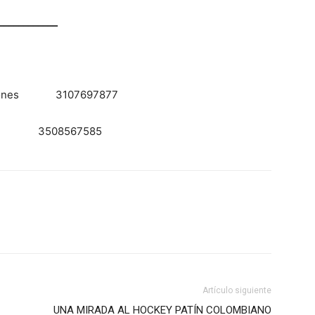
____________
aciones 3107697877
ta 3508567585
Artículo siguiente
UNA MIRADA AL HOCKEY PATÍN COLOMBIANO