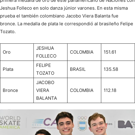
primera medalla de oro de este panamericano de Naciones con
Jeshua Folleco en solo danza júnior varones. En esta misma
prueba el también colombiano Jacobo Viera Balanta fue
bronce. La medalla de plata le correspondió al brasileño Felipe
Tozato.
JESHUA
Oro
COLOMBIA
151.61
FOLLECO
FELIPE
Plata
BRASIL
135.58
TOZATO
JACOBO
Bronce
VIERA
COLOMBIA
112.18
BALANTA