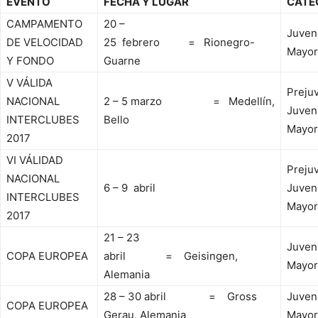
EVENTO
FECHA Y LUGAR
CATE
CAMPAMENTO
20 –
Juveni
DE VELOCIDAD
25 febrero = Rionegro-
Mayor
Y FONDO
Guarne
V VÁLIDA
Prejuv
NACIONAL
2 – 5 marzo = Medellín,
Juveni
INTERCLUBES
Bello
Mayor
2017
VI VÁLIDAD
Prejuv
NACIONAL
6 – 9 abril
Juveni
INTERCLUBES
Mayor
2017
21 – 23
Juveni
COPA EUROPEA
abril = Geisingen,
Mayor
Alemania
28 – 30 abril = Gross
Juveni
COPA EUROPEA
Gerau, Alemania
Mayor