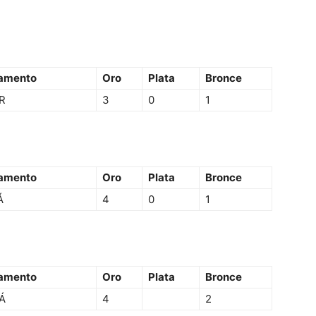
amento
Oro
Plata
Bronce
R
3
0
1
amento
Oro
Plata
Bronce
Á
4
0
1
amento
Oro
Plata
Bronce
Á
4
2