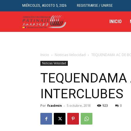
MIÉRCOLES, AGOSTO 5, 2026
REGISTRARSE / UNIRSE
INICIO
Inicio
Noticias Velocidad
TEQUENDAMA AC DE B
Noticias Velocidad
TEQUENDAMA 
INTERCLUBES
Por
fcadmin
-
5 octubre, 2018
923
0