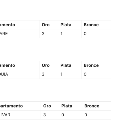
amento
Oro
Plata
Bronce
ARE
3
1
0
amento
Oro
Plata
Bronce
QUIA
3
1
0
artamento
Oro
Plata
Bronce
íVAR
3
0
0