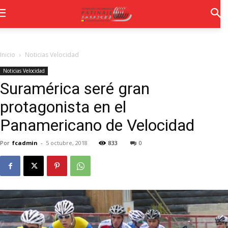
Inicio
Noticias Velocidad
Noticias Velocidad
Suramérica seré gran
protagonista en el
Panamericano de Velocidad
Por
fcadmin
-
5 octubre, 2018
833
0