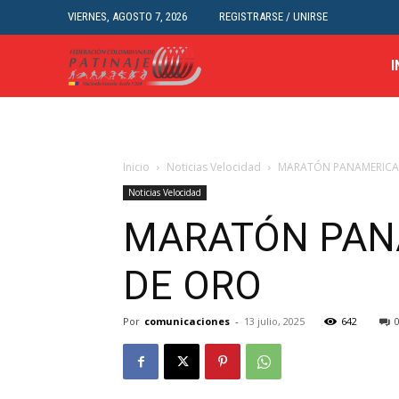
VIERNES, AGOSTO 7, 2026
REGISTRARSE / UNIRSE
I
Inicio
Noticias Velocidad
MARATÓN PANAMERICAN
Noticias Velocidad
MARATÓN PAN
DE ORO
Por
comunicaciones
-
13 julio, 2025
642