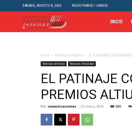
SÁBADO, AGOSTO 8, 2026
REGISTRARSE / UNIRSE
INICIO
Inicio
Noticias Artístico
EL PATINAJE COLOMBIANO
Noticias Artístico
Noticias Velocidad
EL PATINAJE 
PREMIOS ALTIU
Por
comunicaciones
-
23 enero, 2026
888