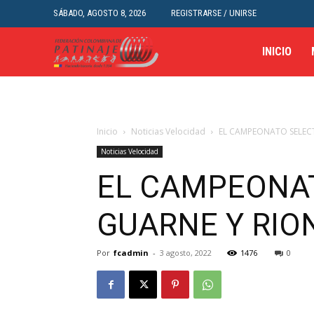
SÁBADO, AGOSTO 8, 2026
REGISTRARSE / UNIRSE
INICIO
Inicio
Noticias Velocidad
EL CAMPEONATO SELECT
Noticias Velocidad
EL CAMPEONAT
GUARNE Y RIO
Por
fcadmin
-
3 agosto, 2022
1476
0