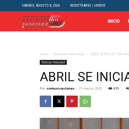
SÁBADO, AGOSTO 8, 2026
REGISTRARSE / UNIRSE
INICIO
Inicio
Noticias Velocidad
ABRIL SE INICIA CON V
Noticias Velocidad
ABRIL SE INIC
Por
comunicaciones
-
31 marzo, 2025
870