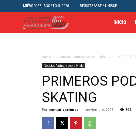
MIÉRCOLES, AGOSTO 5, 2026
REGISTRARSE / UNIRSE
INICIO
Inicio
Noticias Patinaje sobre Hielo
PRIMEROS PO
Noticias Patinaje sobre Hielo
PRIMEROS POD
SKATING
Por
comunicaciones
-
1 noviembre, 2025
891