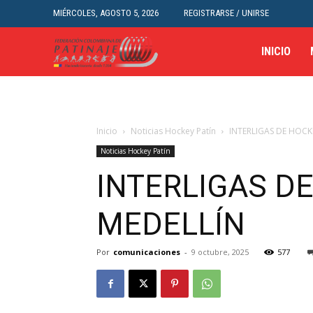
MIÉRCOLES, AGOSTO 5, 2026
REGISTRARSE / UNIRSE
INICIO
Inicio
Noticias Hockey Patín
INTERLIGAS DE HOCK
Noticias Hockey Patín
INTERLIGAS DE
MEDELLÍN
Por
comunicaciones
-
9 octubre, 2025
577