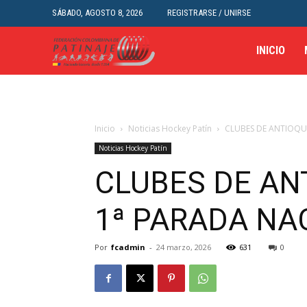
SÁBADO, AGOSTO 8, 2026
REGISTRARSE / UNIRSE
INICIO
Inicio
Noticias Hockey Patín
CLUBES DE ANTIOQU
Noticias Hockey Patín
CLUBES DE AN
1ª PARADA NA
Por
fcadmin
-
24 marzo, 2026
631
0