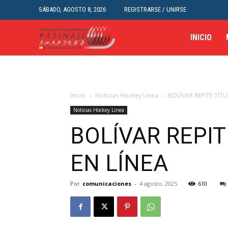
SÁBADO, AGOSTO 8, 2026
REGISTRARSE / UNIRSE
INICIO
Inicio
Noticias Hockey Linea
BOLÍVAR REPITE TÍT
Noticias Hockey Linea
BOLÍVAR REPIT
EN LÍNEA
Por
comunicaciones
-
4 agosto, 2025
610