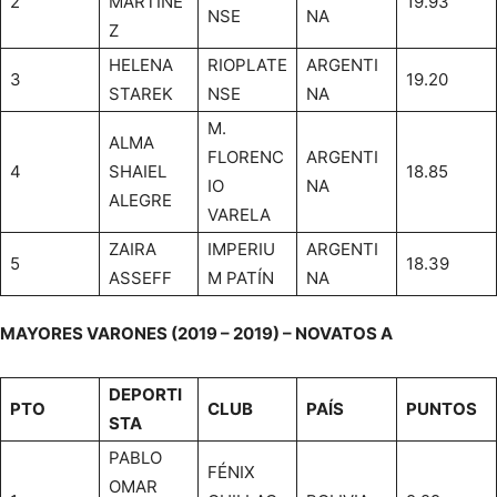
2
MARTÍNE
19.93
NSE
NA
Z
HELENA
RIOPLATE
ARGENTI
3
19.20
STAREK
NSE
NA
M.
ALMA
FLORENC
ARGENTI
4
SHAIEL
18.85
IO
NA
ALEGRE
VARELA
ZAIRA
IMPERIU
ARGENTI
5
18.39
ASSEFF
M PATÍN
NA
MAYORES VARONES (2019 – 2019) – NOVATOS A
DEPORTI
PTO
CLUB
PAÍS
PUNTOS
STA
PABLO
FÉNIX
OMAR