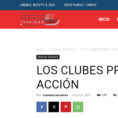
SÁBADO, AGOSTO 8, 2026
REGISTRARSE / UNIRSE
INICIO
Inicio
Noticias Artístico
LOS CLUBES PROMOCION
Noticias Artístico
LOS CLUBES 
ACCIÓN
Por
comunicaciones
-
14 junio, 2025
579