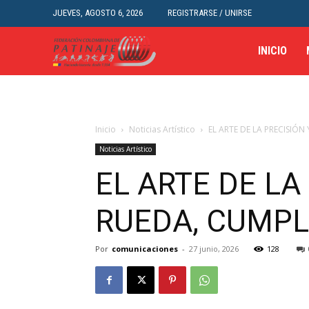
JUEVES, AGOSTO 6, 2026
REGISTRARSE / UNIRSE
INICIO
Inicio
Noticias Artístico
EL ARTE DE LA PRECISIÓN
Noticias Artístico
EL ARTE DE LA
RUEDA, CUMPLI
Por
comunicaciones
-
27 junio, 2026
128