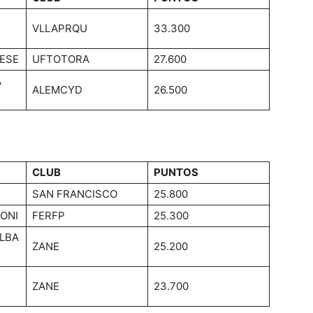
VLLAPRQU
33.300
ESE
UFTOTORA
27.600
A
ALEMCYD
26.500
CLUB
PUNTOS
SAN FRANCISCO
25.800
NONI
FERFP
25.300
LBA
ZANE
25.200
ZANE
23.700