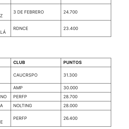
3 DE FEBRERO
24.700
Z
RDNCE
23.400
ALÁ
CLUB
PUNTOS
CAUCRSPO
31.300
AMP
30.000
INO
PERFP
28.700
DA
NOLTING
28.000
PERFP
26.400
TE