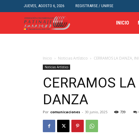
JUEVES, AGOSTO 6, 2026
REGISTRARSE / UNIRSE
INICIO
Inicio
Noticias Artístico
CERRAMOS LA DANZA, IN
Noticias Artístico
CERRAMOS LA 
DANZA
Por
comunicaciones
-
30 junio, 2025
739