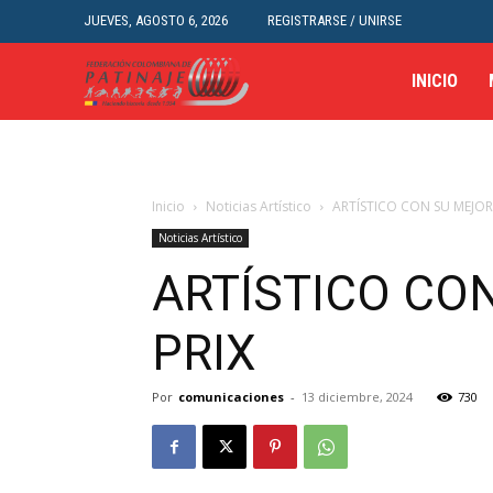
JUEVES, AGOSTO 6, 2026
REGISTRARSE / UNIRSE
INICIO
Inicio
Noticias Artístico
ARTÍSTICO CON SU MEJOR 
Noticias Artístico
ARTÍSTICO CO
PRIX
Por
comunicaciones
-
13 diciembre, 2024
730