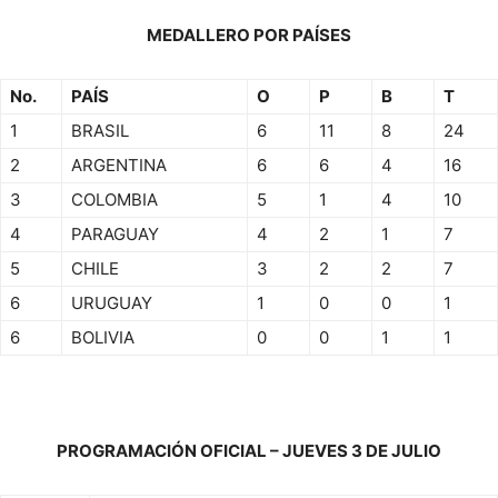
MEDALLERO POR PAÍSES
No.
PAÍS
O
P
B
T
1
BRASIL
6
11
8
24
2
ARGENTINA
6
6
4
16
3
COLOMBIA
5
1
4
10
4
PARAGUAY
4
2
1
7
5
CHILE
3
2
2
7
6
URUGUAY
1
0
0
1
6
BOLIVIA
0
0
1
1
PROGRAMACIÓN OFICIAL – JUEVES 3 DE JULIO