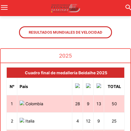
RESULTADOS MUNDIALES DE VELOCIDAD
2025
Cuadro final de medallería Beidaihe 2025
N°
País
TOTAL
1
Colombia
28
9
13
50
2
Italia
4
12
9
25