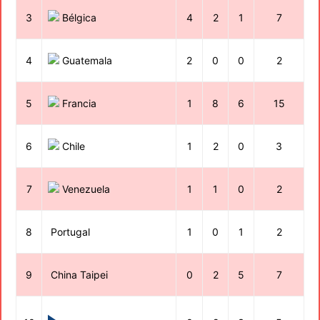
3
Bélgica
4
2
1
7
4
Guatemala
2
0
0
2
5
Francia
1
8
6
15
6
Chile
1
2
0
3
7
Venezuela
1
1
0
2
8
Portugal
1
0
1
2
9
China Taipei
0
2
5
7