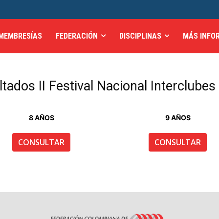
MEMBRESÍAS
FEDERACIÓN
DISCIPLINAS
MÁS INFO
tados II Festival Nacional Interclube
8 AÑOS
9 AÑOS
CONSULTAR
CONSULTAR